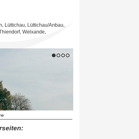
n, Lüttichau, Lüttichau/Anbau,
Thiendorf, Welxande,
1
2
3
4
ne
rseiten: