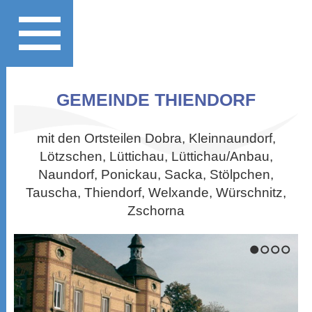
GEMEINDE THIENDORF
mit den Ortsteilen Dobra, Kleinnaundorf,
Lötzschen, Lüttichau, Lüttichau/Anbau,
Naundorf, Ponickau, Sacka, Stölpchen,
Tauscha, Thiendorf, Welxande, Würschnitz,
Zschorna
1
2
3
4