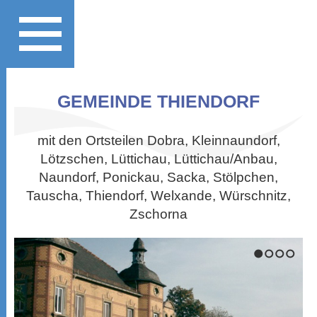
GEMEINDE THIENDORF
mit den Ortsteilen Dobra, Kleinnaundorf,
Lötzschen, Lüttichau, Lüttichau/Anbau,
Naundorf, Ponickau, Sacka, Stölpchen,
Tauscha, Thiendorf, Welxande, Würschnitz,
Zschorna
1
2
3
4