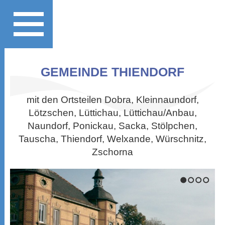
GEMEINDE THIENDORF
mit den Ortsteilen Dobra, Kleinnaundorf,
Lötzschen, Lüttichau, Lüttichau/Anbau,
Naundorf, Ponickau, Sacka, Stölpchen,
Tauscha, Thiendorf, Welxande, Würschnitz,
Zschorna
1
2
3
4