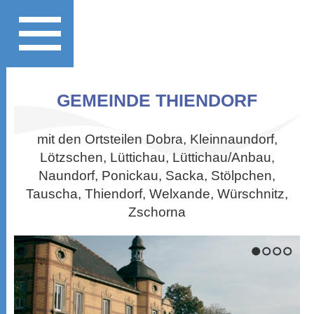
GEMEINDE THIENDORF
mit den Ortsteilen Dobra, Kleinnaundorf,
Lötzschen, Lüttichau, Lüttichau/Anbau,
Naundorf, Ponickau, Sacka, Stölpchen,
Tauscha, Thiendorf, Welxande, Würschnitz,
Zschorna
1
2
3
4