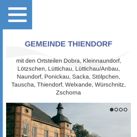
GEMEINDE THIENDORF
mit den Ortsteilen Dobra, Kleinnaundorf,
Lötzschen, Lüttichau, Lüttichau/Anbau,
Naundorf, Ponickau, Sacka, Stölpchen,
Tauscha, Thiendorf, Welxande, Würschnitz,
Zschorna
1
2
3
4