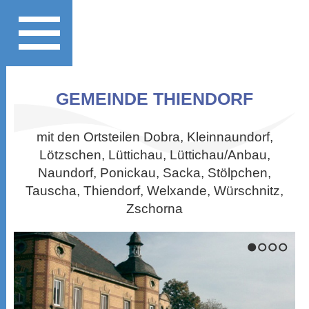
GEMEINDE THIENDORF
mit den Ortsteilen Dobra, Kleinnaundorf,
Lötzschen, Lüttichau, Lüttichau/Anbau,
Naundorf, Ponickau, Sacka, Stölpchen,
Tauscha, Thiendorf, Welxande, Würschnitz,
Zschorna
1
2
3
4