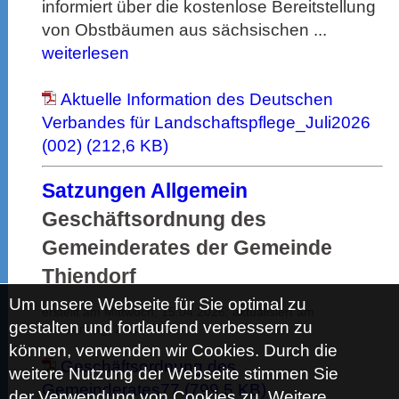
informiert über die kostenlose Bereitstellung
von Obstbäumen aus sächsischen ...
weiterlesen
Aktuelle Information des Deutschen
Verbandes für Landschaftspflege_Juli2026
(002) (212,6 KB)
Satzungen Allgemein
Geschäftsordnung des
Gemeinderates der Gemeinde
Thiendorf
Um unsere Webseite für Sie optimal zu
erstellt am Mittwoch, 15.04.2026; aktualisiert am
gestalten und fortlaufend verbessern zu
Donnerstag, 23.04.2026
können, verwenden wir Cookies. Durch die
Geschäftsordnung des
weitere Nutzung der Webseite stimmen Sie
Gemeinderates77 (799,5 KB)
der Verwendung von Cookies zu. Weitere