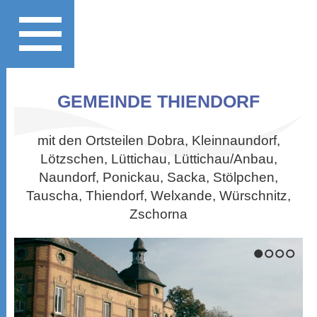
GEMEINDE THIENDORF
mit den Ortsteilen Dobra, Kleinnaundorf,
Lötzschen, Lüttichau, Lüttichau/Anbau,
Naundorf, Ponickau, Sacka, Stölpchen,
Tauscha, Thiendorf, Welxande, Würschnitz,
Zschorna
1
2
3
4