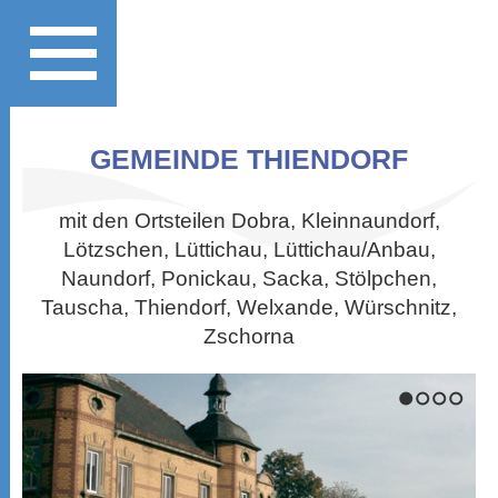
GEMEINDE THIENDORF
mit den Ortsteilen Dobra, Kleinnaundorf,
Lötzschen, Lüttichau, Lüttichau/Anbau,
Naundorf, Ponickau, Sacka, Stölpchen,
Tauscha, Thiendorf, Welxande, Würschnitz,
Zschorna
1
2
3
4