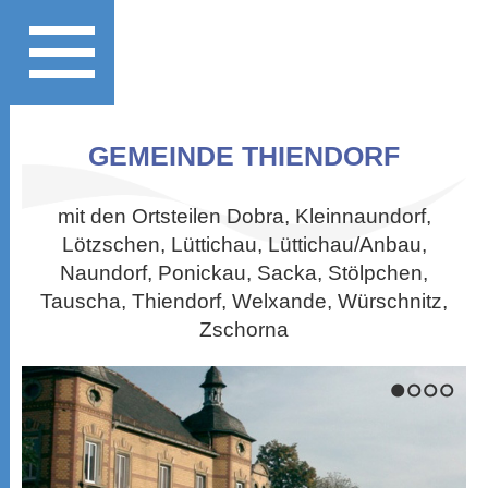
GEMEINDE THIENDORF
mit den Ortsteilen Dobra, Kleinnaundorf,
Lötzschen, Lüttichau, Lüttichau/Anbau,
Naundorf, Ponickau, Sacka, Stölpchen,
Tauscha, Thiendorf, Welxande, Würschnitz,
Zschorna
1
2
3
4