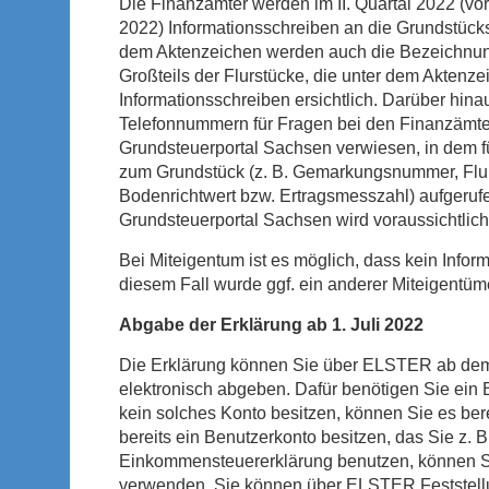
Die Finanzämter werden im II. Quartal 2022 (vor
2022) Informationsschreiben an die Grundstüc
dem Aktenzeichen werden auch die Bezeichnung
Großteils der Flurstücke, die unter dem Aktenz
Informationsschreiben ersichtlich. Darüber hinau
Telefonnummern für Fragen bei den Finanzämte
Grundsteuerportal Sachsen verwiesen, in dem fü
zum Grundstück (z. B. Gemarkungsnummer, Flur
Bodenrichtwert bzw. Ertragsmesszahl) aufgeru
Grundsteuerportal Sachsen wird voraussichtlich a
Bei Miteigentum ist es möglich, dass kein Infor
diesem Fall wurde ggf. ein anderer Miteigentü
Abgabe der Erklärung ab 1. Juli 2022
Die Erklärung können Sie über ELSTER ab dem 
elektronisch abgeben. Dafür benötigen Sie ein 
kein solches Konto besitzen, können Sie es berei
bereits ein Benutzerkonto besitzen, das Sie z. B.
Einkommensteuererklärung benutzen, können Si
verwenden. Sie können über ELSTER Feststellu