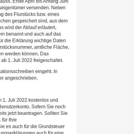
auss. Ende April bis Anfang Juni
kseigentümer versenden. Neben
 des Flurstücks bzw. eines
eichen gespeichert sind, aus dem
s wird der Ablauf erläutert,
rn benannt und auch auf das
r die Erklärung wichtige Daten
stücksnummer, amtliche Fläche,
fen werden können. Das
b 1. Juli 2022 freigeschaltet.
mationsschreiben eingeht. In
mer angeschrieben.
1. Juli 2022 kostenlos und
Benutzerkonto. Sofern Sie noch
ts jetzt beantragen. Sollten Sie
 für Ihre
e es auch für die Grundsteuer
ngserklärungen auch für eine