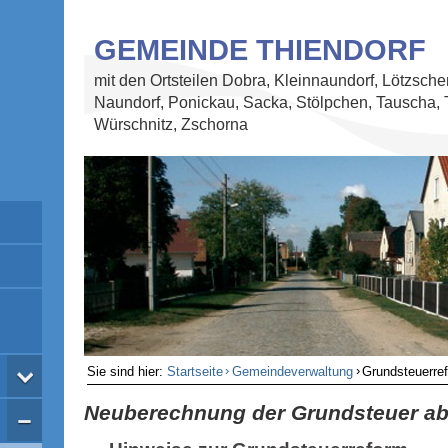
GEMEINDE THIENDORF
mit den Ortsteilen Dobra, Kleinnaundorf, Lötzsche
Naundorf, Ponickau, Sacka, Stölpchen, Tauscha, 
Würschnitz, Zschorna
›
›
Sie sind hier:
Startseite
Gemeindeverwaltung
Grundsteuerre
Neuberechnung der Grundsteuer ab