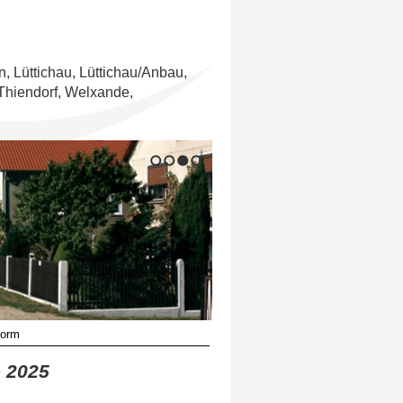
n, Lüttichau, Lüttichau/Anbau,
Thiendorf, Welxande,
1
2
3
4
form
 2025