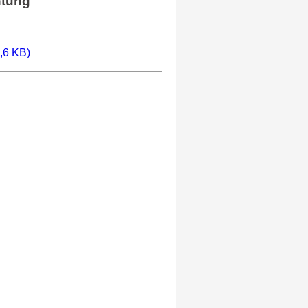
htung
,6 KB)