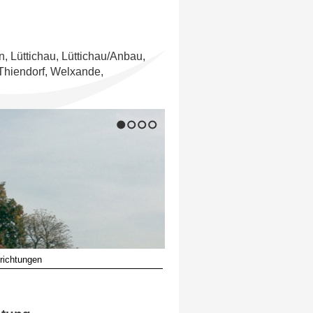
n, Lüttichau, Lüttichau/Anbau,
Thiendorf, Welxande,
1
2
3
4
richtungen