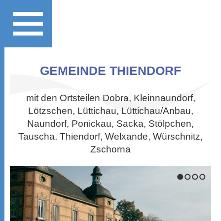
GEMEINDE THIENDORF
mit den Ortsteilen Dobra, Kleinnaundorf,
Lötzschen, Lüttichau, Lüttichau/Anbau,
Naundorf, Ponickau, Sacka, Stölpchen,
Tauscha, Thiendorf, Welxande, Würschnitz,
Zschorna
1
2
3
4